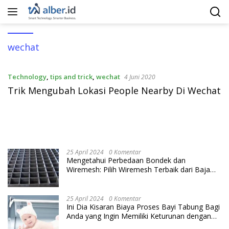
Langsung
ke
konten
wechat
Technology
,
tips and trick
,
wechat
4 Juni 2020
Trik Mengubah Lokasi People Nearby Di Wechat
25 April 2024
0 Komentar
Mengetahui Perbedaan Bondek dan
Wiremesh: Pilih Wiremesh Terbaik dari Baja
Utama Steel
25 April 2024
0 Komentar
Ini Dia Kisaran Biaya Proses Bayi Tabung Bagi
Anda yang Ingin Memiliki Keturunan dengan
Cara IVF