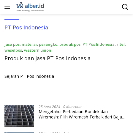
Langsung
ke
konten
PT Pos Indonesia
jasa pos
,
materai
,
perangko
,
produk pos
,
PT Pos Indonesia
,
ritel
,
weselpos
,
western union
5 Juli 2017
Produk dan Jasa PT Pos Indonesia
Sejarah PT Pos Indonesia
25 April 2024
0 Komentar
Mengetahui Perbedaan Bondek dan
Wiremesh: Pilih Wiremesh Terbaik dari Baja
Utama Steel