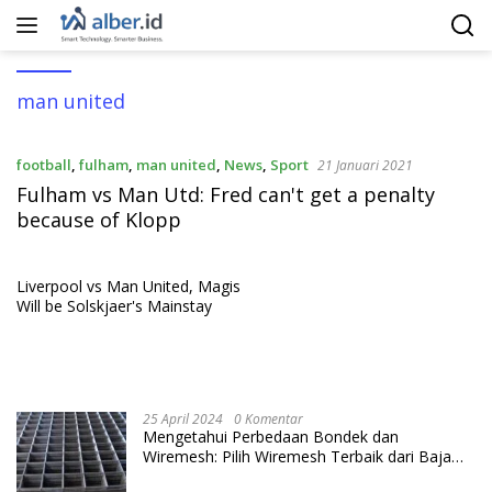
Langsung
ke
konten
man united
football
,
fulham
,
man united
,
News
,
Sport
21 Januari 2021
Fulham vs Man Utd: Fred can't get a penalty
because of Klopp
Liverpool vs Man United, Magis
Will be Solskjaer's Mainstay
25 April 2024
0 Komentar
Mengetahui Perbedaan Bondek dan
Wiremesh: Pilih Wiremesh Terbaik dari Baja
Utama Steel