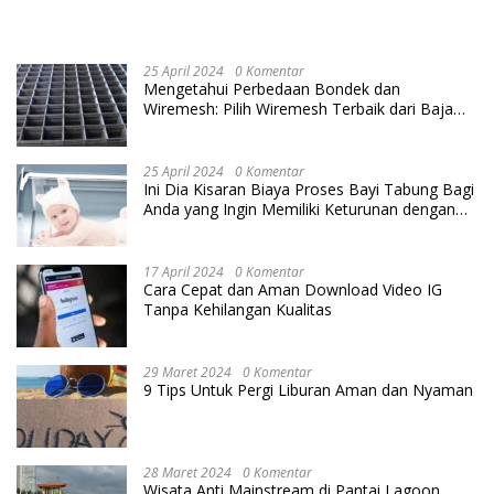
25 April 2024
0 Komentar
Mengetahui Perbedaan Bondek dan
Wiremesh: Pilih Wiremesh Terbaik dari Baja
Utama Steel
25 April 2024
0 Komentar
Ini Dia Kisaran Biaya Proses Bayi Tabung Bagi
Anda yang Ingin Memiliki Keturunan dengan
Cara IVF
17 April 2024
0 Komentar
Cara Cepat dan Aman Download Video IG
Tanpa Kehilangan Kualitas
29 Maret 2024
0 Komentar
9 Tips Untuk Pergi Liburan Aman dan Nyaman
28 Maret 2024
0 Komentar
Wisata Anti Mainstream di Pantai Lagoon