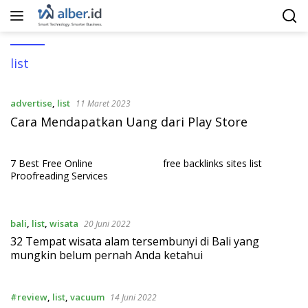
Langsung
ke
konten
list
advertise
,
list
11 Maret 2023
Cara Mendapatkan Uang dari Play Store
7 Best Free Online
free backlinks sites list
Proofreading Services
bali
,
list
,
wisata
20 Juni 2022
32 Tempat wisata alam tersembunyi di Bali yang
mungkin belum pernah Anda ketahui
#review
,
list
,
vacuum
14 Juni 2022