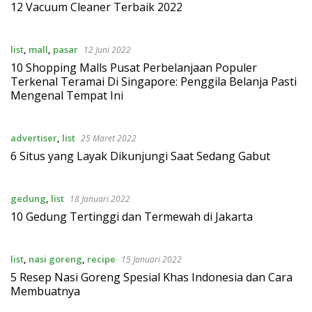
12 Vacuum Cleaner Terbaik 2022
list
,
mall
,
pasar
12 Juni 2022
10 Shopping Malls Pusat Perbelanjaan Populer
Terkenal Teramai Di Singapore: Penggila Belanja Pasti
Mengenal Tempat Ini
advertiser
,
list
25 Maret 2022
6 Situs yang Layak Dikunjungi Saat Sedang Gabut
gedung
,
list
18 Januari 2022
10 Gedung Tertinggi dan Termewah di Jakarta
list
,
nasi goreng
,
recipe
15 Januari 2022
5 Resep Nasi Goreng Spesial Khas Indonesia dan Cara
Membuatnya