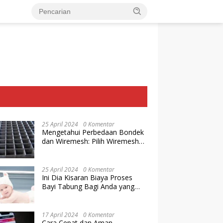
25 April 2024
0 Komentar
Mengetahui Perbedaan Bondek
dan Wiremesh: Pilih Wiremesh
Terbaik dari Baja Utama Steel
25 April 2024
0 Komentar
Ini Dia Kisaran Biaya Proses
Bayi Tabung Bagi Anda yang
Ingin Memiliki Keturunan dengan
Cara IVF
17 April 2024
0 Komentar
Cara Cepat dan Aman