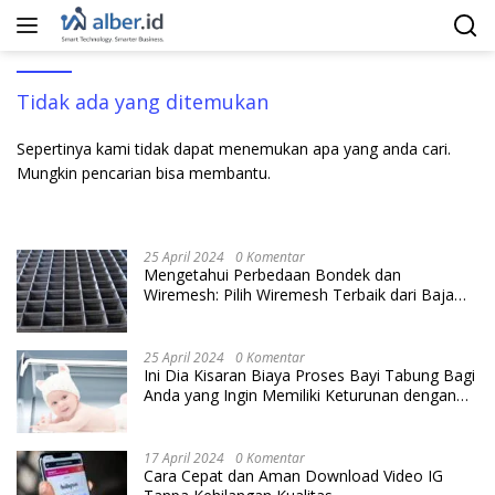
Langsung
ke
konten
Tidak ada yang ditemukan
Sepertinya kami tidak dapat menemukan apa yang anda cari.
Mungkin pencarian bisa membantu.
25 April 2024
0 Komentar
Mengetahui Perbedaan Bondek dan
Wiremesh: Pilih Wiremesh Terbaik dari Baja
Utama Steel
25 April 2024
0 Komentar
Ini Dia Kisaran Biaya Proses Bayi Tabung Bagi
Anda yang Ingin Memiliki Keturunan dengan
Cara IVF
17 April 2024
0 Komentar
Cara Cepat dan Aman Download Video IG