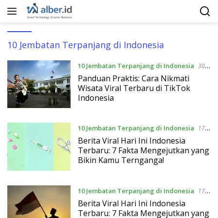
Langsung
ke
konten
10 Jembatan Terpanjang di Indonesia
10 Jembatan Terpanjang di Indonesia
30
April 2026
Panduan Praktis: Cara Nikmati
Wisata Viral Terbaru di TikTok
Indonesia
10 Jembatan Terpanjang di Indonesia
17
April 2026
Berita Viral Hari Ini Indonesia
Terbaru: 7 Fakta Mengejutkan yang
Bikin Kamu Ternganga!
10 Jembatan Terpanjang di Indonesia
17
April 2026
Berita Viral Hari Ini Indonesia
Terbaru: 7 Fakta Mengejutkan yang