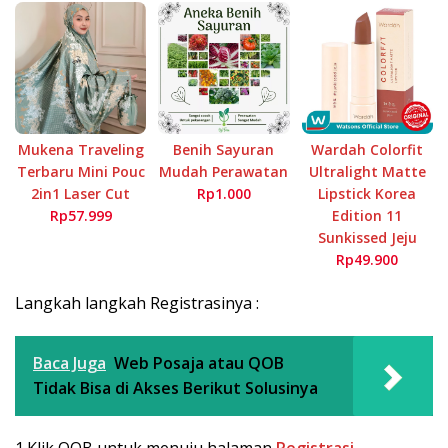
Mukena Traveling
Benih Sayuran
Wardah Colorfit
Terbaru Mini Pouc
Mudah Perawatan
Ultralight Matte
2in1 Laser Cut
Rp1.000
Lipstick Korea
Rp57.999
Edition 11
Sunkissed Jeju
Rp49.900
Langkah langkah Registrasinya :
Baca Juga
Web Posaja atau QOB
Tidak Bisa di Akses Berikut Solusinya
1.Klik QOB untuk menuju halaman
Registrasi