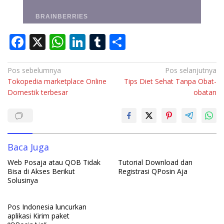
F
X
W
Li
T
S
ac
h
n
u
h
e
at
k
m
ar
Navigasi
Pos sebelumnya
Pos selanjutnya
Tokopedia marketplace Online
Tips Diet Sehat Tanpa Obat-
pos
b
s
e
bl
e
Domestik terbesar
obatan
o
A
dI
r
o
p
n
k
p
Baca Juga
Web Posaja atau QOB Tidak
Tutorial Download dan
Bisa di Akses Berikut
Registrasi QPosin Aja
Solusinya
Pos Indonesia luncurkan
aplikasi Kirim paket