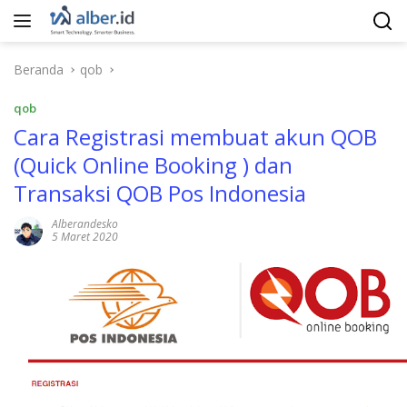
Langsung
ke
konten
Beranda
qob
qob
Cara Registrasi membuat akun QOB
(Quick Online Booking ) dan
Transaksi QOB Pos Indonesia
Alberandesko
5 Maret 2020