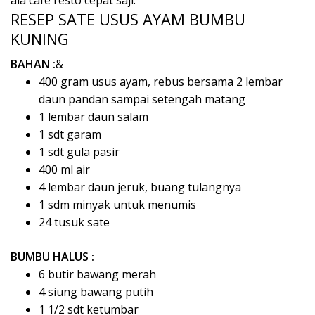
ala cafe resto cepat saji.
RESEP SATE USUS AYAM BUMBU
KUNING
BAHAN :
&
400 gram usus ayam, rebus bersama 2 lembar
daun pandan sampai setengah matang
1 lembar daun salam
1 sdt garam
1 sdt gula pasir
400 ml air
4 lembar daun jeruk, buang tulangnya
1 sdm minyak untuk menumis
24 tusuk sate
BUMBU HALUS :
6 butir bawang merah
4 siung bawang putih
1 1/2 sdt ketumbar