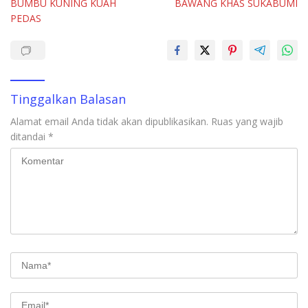
BUMBU KUNING KUAH
BAWANG KHAS SUKABUMI
o
A
dI
r
PEDAS
o
p
n
k
p
Tinggalkan Balasan
Alamat email Anda tidak akan dipublikasikan.
Ruas yang wajib
ditandai
*