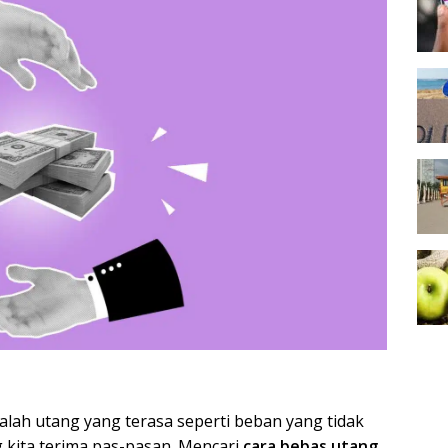
lah utang yang terasa seperti beban yang tidak
g kita terima pas-pasan. Mencari
cara bebas utang