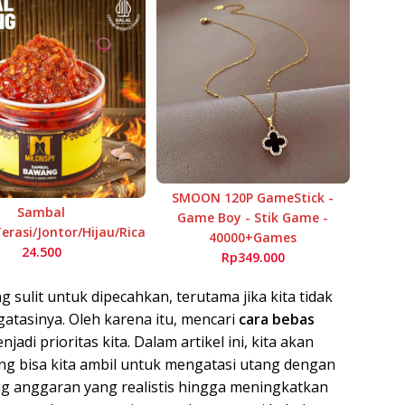
SMOON 120P GameStick -
Sambal
Game Boy - Stik Game -
rasi/Jontor/Hijau/Rica
40000+Games
24.500
Rp349.000
 sulit untuk dipecahkan, terutama jika kita tidak
atasinya. Oleh karena itu, mencari
cara bebas
jadi prioritas kita. Dalam artikel ini, kita akan
g bisa kita ambil untuk mengatasi utang dengan
ang anggaran yang realistis hingga meningkatkan