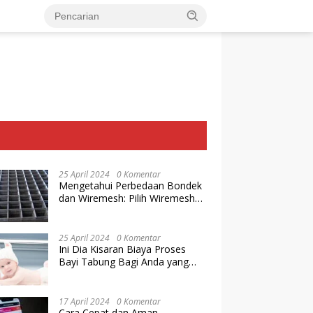
25 April 2024
0 Komentar
Mengetahui Perbedaan Bondek
dan Wiremesh: Pilih Wiremesh
Terbaik dari Baja Utama Steel
25 April 2024
0 Komentar
Ini Dia Kisaran Biaya Proses
Bayi Tabung Bagi Anda yang
Ingin Memiliki Keturunan dengan
Cara IVF
17 April 2024
0 Komentar
Cara Cepat dan Aman