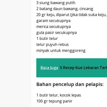
3 siung bawang putih
2 batang daun bawang, cincang
20 gr keju, diparut (jika tidak suka kej
garam secukupnya
merica secukupnya
gula pasir secukupnya
1 butir telur
telur puyuh rebus
minyak untuk menggoreng
Baca Juga
5 Resep Kue Lebaran Ter
Bahan pencelup dan pelapis:
1 butir telur, kocok lepas
100 gr tepung panir