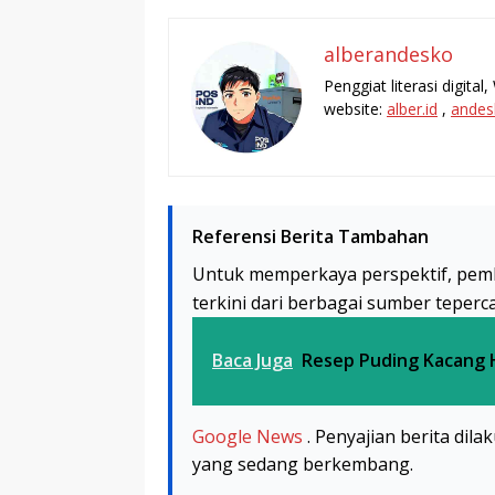
alberandesko
Penggiat literasi digita
website:
alber.id
,
andes
Referensi Berita Tambahan
Untuk memperkaya perspektif, pem
terkini dari berbagai sumber teperc
Baca Juga
Resep Puding Kacang 
Google News
. Penyajian berita dil
yang sedang berkembang.