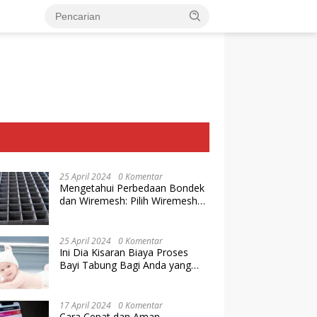
25 April 2024
0 Komentar
Mengetahui Perbedaan Bondek
dan Wiremesh: Pilih Wiremesh
Terbaik dari Baja Utama Steel
25 April 2024
0 Komentar
Ini Dia Kisaran Biaya Proses
Bayi Tabung Bagi Anda yang
Ingin Memiliki Keturunan dengan
Cara IVF
17 April 2024
0 Komentar
Cara Cepat dan Aman