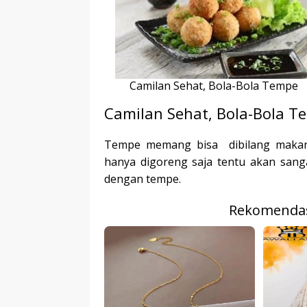
r
p
I
r
e
n
Camilan Sehat, Bola-Bola Tempe
Camilan Sehat, Bola-Bola T
Tempe memang bisa dibilang makanan
hanya digoreng saja tentu akan sang
dengan tempe.
Rekomendas