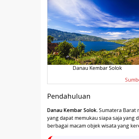
r
p
I
r
e
n
Danau Kembar Solok
Sumb
Pendahuluan
Danau Kembar Solok.
Sumatera Barat
yang dapat memukau siapa saja yang d
berbagai macam objek wisata yang kere