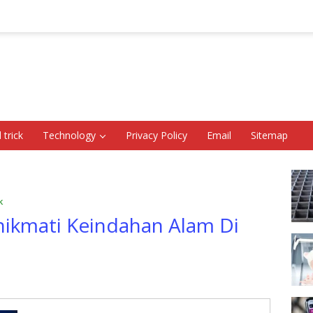
 trick
Technology
Privacy Policy
Email
Sitemap
k
ikmati Keindahan Alam Di