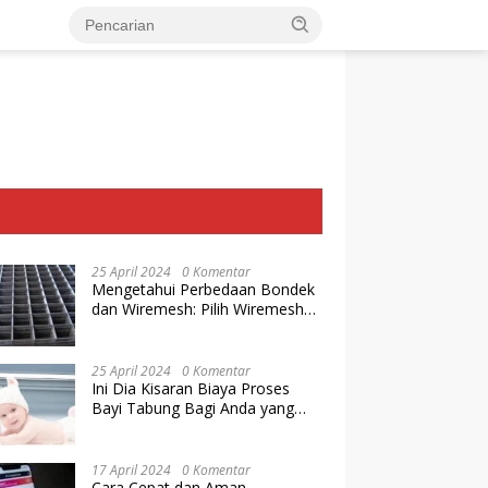
25 April 2024
0 Komentar
Mengetahui Perbedaan Bondek
dan Wiremesh: Pilih Wiremesh
Terbaik dari Baja Utama Steel
25 April 2024
0 Komentar
Ini Dia Kisaran Biaya Proses
Bayi Tabung Bagi Anda yang
Ingin Memiliki Keturunan dengan
Cara IVF
17 April 2024
0 Komentar
Cara Cepat dan Aman