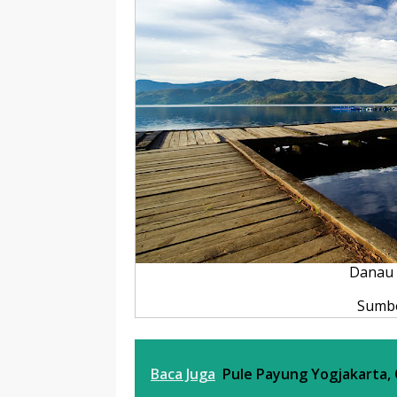
Danau 
Sumb
Baca Juga
Pule Payung Yogjakarta, 