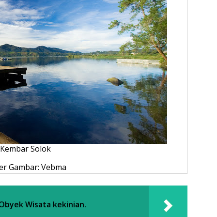
Kembar Solok
er Gambar: Vebma
Obyek Wisata kekinian.