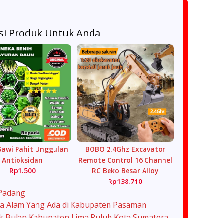
i Produk Untuk Anda
Sawi Pahit Unggulan
BOBO 2.4Ghz Excavator
Antioksidan
Remote Control 16 Channel
Rp1.500
RC Beko Besar Alloy
Rp138.710
 Padang
a Alam Yang Ada di Kabupaten Pasaman
ak Bulan Kabupaten Lima Puluh Kota Sumatera