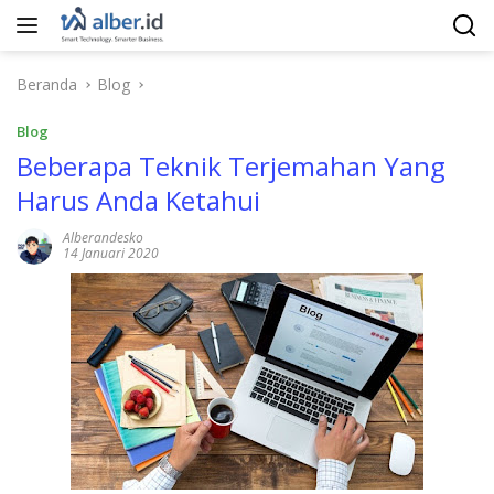
Langsung
ke
konten
Beranda
Blog
Blog
Beberapa Teknik Terjemahan Yang
Harus Anda Ketahui
Alberandesko
14 Januari 2020