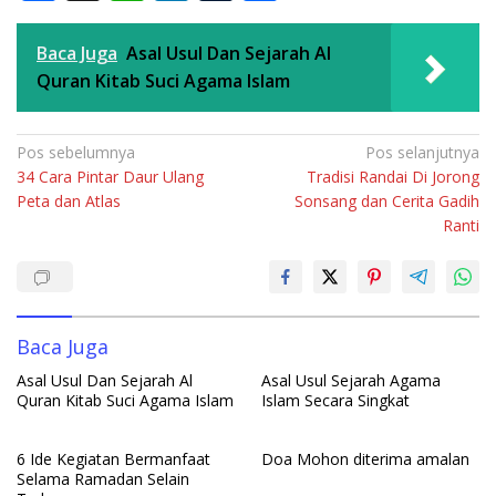
ac
h
n
u
h
e
at
k
m
ar
Baca Juga
Asal Usul Dan Sejarah Al
b
s
e
bl
e
Quran Kitab Suci Agama Islam
o
A
dI
r
o
p
n
Navigasi
Pos sebelumnya
Pos selanjutnya
34 Cara Pintar Daur Ulang
Tradisi Randai Di Jorong
pos
k
p
Peta dan Atlas
Sonsang dan Cerita Gadih
Ranti
Baca Juga
Asal Usul Dan Sejarah Al
Asal Usul Sejarah Agama
Quran Kitab Suci Agama Islam
Islam Secara Singkat
6 Ide Kegiatan Bermanfaat
Doa Mohon diterima amalan
Selama Ramadan Selain