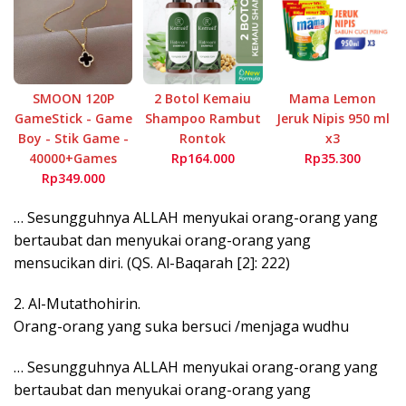
SMOON 120P
2 Botol Kemaiu
Mama Lemon
GameStick - Game
Shampoo Rambut
Jeruk Nipis 950 ml
Boy - Stik Game -
Rontok
x3
40000+Games
Rp164.000
Rp35.300
Rp349.000
… Sesungguhnya ALLAH menyukai orang-orang yang
bertaubat dan menyukai orang-orang yang
mensucikan diri. (QS. Al-Baqarah [2]: 222)
2. Al-Mutathohirin.
Orang-orang yang suka bersuci /menjaga wudhu
… Sesungguhnya ALLAH menyukai orang-orang yang
bertaubat dan menyukai orang-orang yang