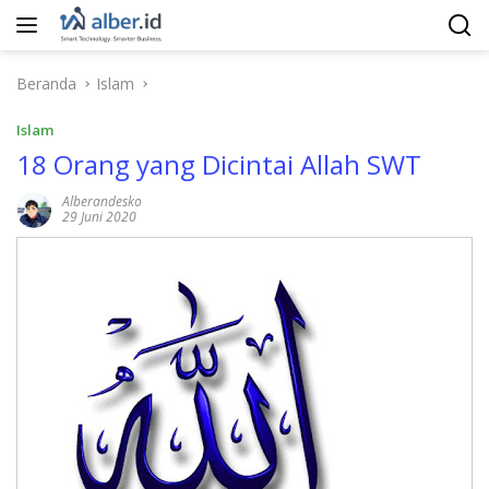
Langsung
ke
konten
Beranda
Islam
Islam
18 Orang yang Dicintai Allah SWT
Alberandesko
29 Juni 2020