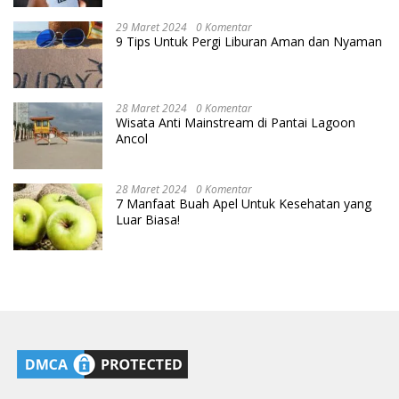
29 Maret 2024
0 Komentar
9 Tips Untuk Pergi Liburan Aman dan Nyaman
28 Maret 2024
0 Komentar
Wisata Anti Mainstream di Pantai Lagoon
Ancol
28 Maret 2024
0 Komentar
7 Manfaat Buah Apel Untuk Kesehatan yang
Luar Biasa!