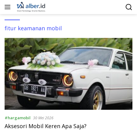
Langsung
ke
konten
fitur keamanan mobil
#hargamobil
30 Mei 2026
Aksesori Mobil Keren Apa Saja?